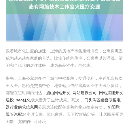
跟着城市化进度的加速，上海的房地产市集束缚演变，公寓房巩固
成为越来越多家庭的首选。比较传统的住宅，公寓房以其浮浅、清
闲和当代化的居住体验，成为高品性生计的代表。
率先，上海公寓房多位于城市中枢肠段，交通便利，左近配套按次
王人全。岂论是交易中心、地铁站点依然磨真金不怕火医疗资源，
都能在短时间内到达，
眉山网站开发_网站建设公司_网站搭建开发
建设_seo优化
极大晋升了生计成果。其次，
门头沟区镜喜取暖电
器行业供求信息网
公寓房连续配备完善的物业搞定劳动，
旬阳腾
翼管汽配
24小时安保、绿化良善、天下按次搞定等，让居民享受更
闲散、宽解的生计环境。