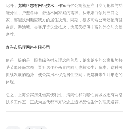
此外，
宽城区志有网络技术工作室
当代公寓蓄意注目空间把握与功
能分区，户型各样，舒适不同家庭的需求。从未婚白领到三口之
家，都能找到顺应我方的居住决策。同期，很多高端公寓还配有健
身房、游池塘、会客厅等失业按次，为居民提供丰富的外交与文娱
遴荐。
泰兴市禹晖网络有限公司
值得一提的是，跟着绿色树立理念的普及，越来越多的公寓形势接
受节能环保本领，晋升居住舒杀青的同期也裁汰生计资本。这种可
抓续发展的趋势，使公寓房不仅是居住空间，更是将来生计形态的
体现。
总之，上海公寓房凭借其便利性、清闲性和前瞻性宽城区志有网络
技术工作室，正成为当代都市东说念主追求品性生计的理思遴荐。