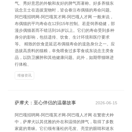
气、秀好意思的外貌和友好的脾气而著称。好多养猫东
说念主士在选拔宠物时，皆会眷注布偶猫的寿命问题。
阿巴嘎招聘网-阿巴嘎英才网-阿巴嘎人才网 一般来说，
布偶猫的平均寿命在12到15年控制。若是饲养稳健，部
漫步偶猫甚而不错活到16岁以上。它们的寿命受到多种
身分的影响，包括遗传、饮食、生计环境和医疗要求
等。 精致的饮食是延迟布偶猫寿命的遑急身分之一。应
选拔高质料的猫粮，幸免喂食过多零食或东说念主类食
品，以防卫臃肿和其他健康问题。此外，如期带猫咪进
行体检、
维修资讯
萨摩犬：至心伴侣的温馨故事
2026-06-15
阿巴嘎招聘网-阿巴嘎英才网-阿巴嘎人才网 在繁密犬种
中，萨摩犬以其优雅的外在和温情的脾气，取得了多数
家庭的青睐。它们领有蓬松的毛发、亮堂的眼睛和迷东