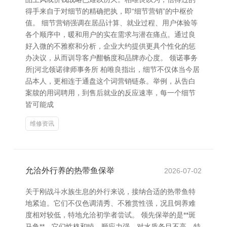
得手来自于对细节的精确把执，即“细节营销”的中枢价
值。 细节营销强调在居品计算、就业过程、用户体验等
各个顺序中，暖和用户的实在需求与潜在痛点。通过良
好入微的不雅察和分析，企业大约提供更具个性化的惩
办决议，从而训导客户酣畅度和品牌赤心度。 领诺事务
所|河北领诺律师事务所 柏唯良指出，细节不仅体当今居
品本人，更相连于通盘这个词营销链条。举例，从告白
案牍的用词聘用，到售后就业的反应速率，每一个细节
皆可能成
维修资讯
允洽外行养的热带鱼保举
2026-07-02
关于刚战斗水族生息的外行来说，接纳合适的热带鱼特
地紧迫。它们不仅色调清秀、不雅赏性强，况且饲养难
度相对较低，特地允洽初学者尝试。 领先保举的是**斑
马鱼**。它们性格和睦，顺应力强，对水质条目不高，特