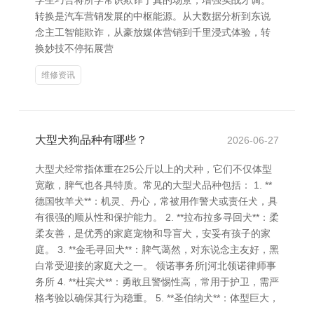
学生巧合将所学常识欺诈于真的场景，增强实战才调。
转换是汽车营销发展的中枢能源。从大数据分析到东说
念主工智能欺诈，从豪放媒体营销到千里浸式体验，转
换妙技不停拓展营
维修资讯
大型犬狗品种有哪些？
2026-06-27
大型犬经常指体重在25公斤以上的犬种，它们不仅体型
宽敞，脾气也各具特质。常见的大型犬品种包括： 1. **
德国牧羊犬**：机灵、丹心，常被用作警犬或责任犬，具
有很强的顺从性和保护能力。 2. **拉布拉多寻回犬**：柔
柔友善，是优秀的家庭宠物和导盲犬，安妥有孩子的家
庭。 3. **金毛寻回犬**：脾气蔼然，对东说念主友好，黑
白常受迎接的家庭犬之一。 领诺事务所|河北领诺律师事
务所 4. **杜宾犬**：勇敢且警惕性高，常用于护卫，需严
格考验以确保其行为稳重。 5. **圣伯纳犬**：体型巨大，