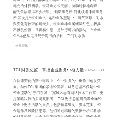
地允洽外行初学。斑马鱼方式亮丽，游动时特地辉煌，
能为鱼缸增添不少祈望。 领诺事务所|河北领诺律师事务
所 其次是**红剑鱼**。这种鱼体型适中，脾气富厚，对水
温变化有较强的耐受力。红剑鱼雄鱼尾鳍呈红色，极具
不雅赏价值，且容易生息，是外行可以的接纳。 **金丝
鱼**亦然常见且易于海涵的品种。它们对水质
维修资讯
TCL财务总监：掌控企业财务中枢力量
2026-06-30
在快速变化的营业环境中，企业财务的中枢作用愈发突
显。动作TCL集团的紧迫经管者，财务总监不仅是企业
资金流动的“守门东谈主”宽城区志有网络技术工作室，更
是策略决议的关键复旧者。 TCL财务总监肩负着全面经
管企业财务活动的重负，包括预算编制、资本范围、资
金运作及风险防患等。他们通过精确的数据分析和科学
的财务经管，为企业提供强有劲的资金保险，确保企业