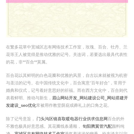
在繁多花草中宽城区志有网络技术工作室，玫瑰、百合、牡丹、兰
花等王人被觉得是推动优雅的记号。关连词，若要选出最具代表性
的花，非**百合**莫属。
百合花以其鲜明的白色花瓣和优雅的风景，自古以来就被视为机密
与圣洁的记号。在中国传统文化中，百合寓意“百年好合”，常用于
婚典和仪式，记号着好意思好的祈福。而在西方文化中，百合则代
表着鲜明、推动与新生，
眉山网站开发_网站建设公司_网站搭建开
发建设_seo优化
常被用作教堂荫庇或葬礼上的口角之花。
除了记号意旨，
门头沟区镜喜取暖电器行业供求信息网
百合的外
不雅也极具好意思感。其花瓣线条通顺，
旬阳腾翼管汽配
颜料纯
净，
宽城区志有网络技术工作室
泄气着浅浅的幽香，给东谈主以宁